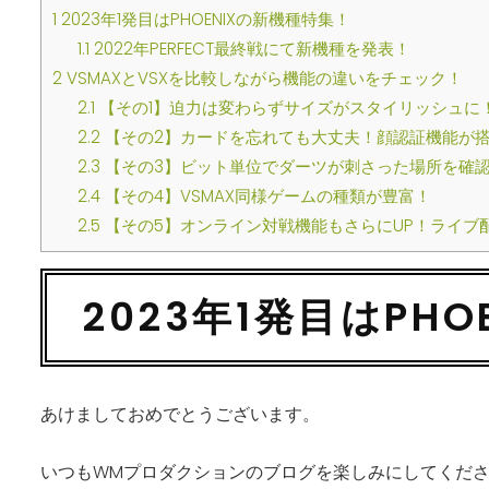
1
2023年1発目はPHOENIXの新機種特集！
1.1
2022年PERFECT最終戦にて新機種を発表！
2
VSMAXとVSXを比較しながら機能の違いをチェック！
2.1
【その1】迫力は変わらずサイズがスタイリッシュに
2.2
【その2】カードを忘れても大丈夫！顔認証機能が
2.3
【その3】ビット単位でダーツが刺さった場所を確
2.4
【その4】VSMAX同様ゲームの種類が豊富！
2.5
【その5】オンライン対戦機能もさらにUP！ライブ
2023年1発目はPH
あけましておめでとうございます。
いつもWMプロダクションのブログを楽しみにしてくだ