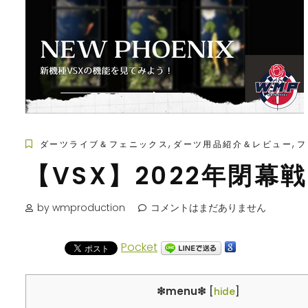
,
,
ダーツライブ＆フェニックス
ダーツ用品紹介＆レビュー
フ
【VSX】2022年閉幕
by wmproduction
コメントはまだありません
Pocket
❇︎menu❇︎
[
hide
]