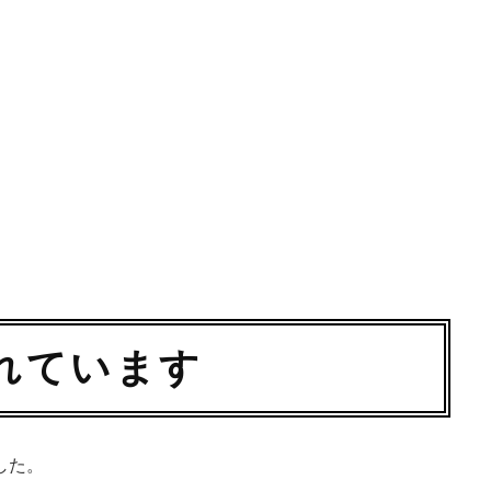
れています
した。