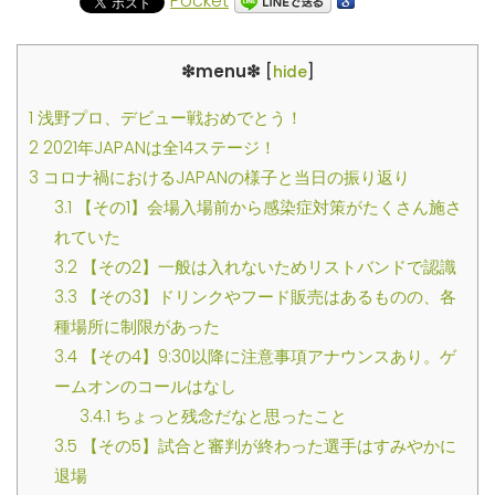
Pocket
❇︎menu❇︎
[
hide
]
1
浅野プロ、デビュー戦おめでとう！
2
2021年JAPANは全14ステージ！
3
コロナ禍におけるJAPANの様子と当日の振り返り
3.1
【その1】会場入場前から感染症対策がたくさん施さ
れていた
3.2
【その2】一般は入れないためリストバンドで認識
3.3
【その3】ドリンクやフード販売はあるものの、各
種場所に制限があった
3.4
【その4】9:30以降に注意事項アナウンスあり。ゲ
ームオンのコールはなし
3.4.1
ちょっと残念だなと思ったこと
3.5
【その5】試合と審判が終わった選手はすみやかに
退場