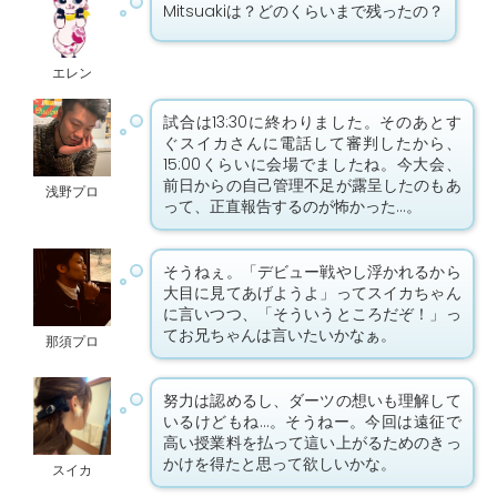
Mitsuakiは？どのくらいまで残ったの？
エレン
試合は13:30に終わりました。そのあとす
ぐスイカさんに電話して審判したから、
15:00くらいに会場でましたね。今大会、
前日からの自己管理不足が露呈したのもあ
浅野プロ
って、正直報告するのが怖かった…。
そうねぇ。「デビュー戦やし浮かれるから
大目に見てあげようよ」ってスイカちゃん
に言いつつ、「そういうところだぞ！」っ
てお兄ちゃんは言いたいかなぁ。
那須プロ
努力は認めるし、ダーツの想いも理解して
いるけどもね…。そうねー。今回は遠征で
高い授業料を払って這い上がるためのきっ
かけを得たと思って欲しいかな。
スイカ