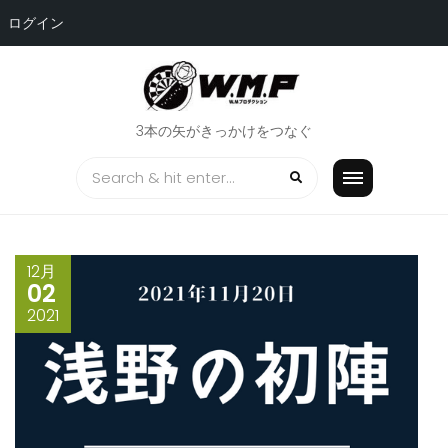
ログイン
Skip
to
content
3本の矢がきっかけをつなぐ
12月
02
2021