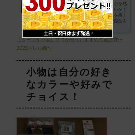
から、まずは軽いものから重心を感
じるトレーニングをするといいかも
ですね。自分のスキルや感性を磨く
浅野プロ
意味もこめて、軽いダーツで感覚を
養うイメージですかね！
【ダーツ初心者】プロが思うおすすめの選び方〜
2022バレル編〜
小物は自分の好き
なカラーや好みで
チョイス！