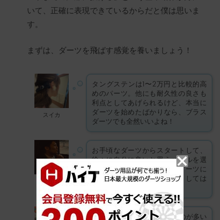
いて、正確に表現できているからだと僕は思いま
す。
まずは、ダーツを飛ばす感覚を養いましょう！
タングステンは1〜2万円と比較的高
めのパーツ。他にも耐久性の良さも
利点としてあげられるけど、本当に
ダーツを始めたばかりなら、ブラス
スイカ
ダーツでも全然いいよね！
お手頃なダーツからスタートして、
徐々に自分に良いと思うバレルを選
んでいくといいと思うよ！ダーツに
はまらなくても、初期投資としては
那須プロ
納得できるだろうし。
ブラスダーツは16g前後のものが多い