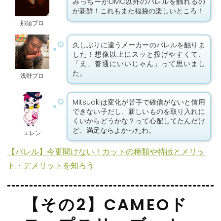
みっちーがDMC以外のバレルを触れるの
が新鮮！これもまた福袋の楽しいところ！
那須プロ
久しぶりに違うメーカーのバレルを触りま
した！想像以上にスッと投げやすくて、
「え、普通にいいじゃん」って思いまし
た。
浅野プロ
Mitsuakiは変化が苦手で確信がないと信用
できない子だし、新しいものを取り入れに
くいからどうかな？って心配してたんだけ
ど、満足ならよかったわ。
エレン
【バレル】今更聞けない！カットの種類や特徴とメリッ
ト・デメリットを知ろう
【その2】CAMEOド