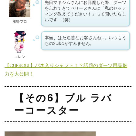
先日マキシムさんにお邪魔した際、ダーツ
を忘れてきてセリーヌさんに「私のセッテ
ィング教えてください！」って聞いたらし
いです…（笑）
浅野プロ
本当、はた迷惑なお客さんね…。いつもう
ちのSuikaがすみません。
エレン
【CUESOUL】バネ入りシャフト！？話題のダーツ用品魅
力を大公開！
【その6】ブル ラバ
ーコースター