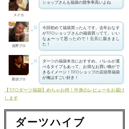
ショップさんも福袋の競争率高いよね
スイカ
今回初めて福袋買ったんです。去年おなす
がTiTOショップさんの福袋買ってて、いい
なぁ〜って思ったので！元旦に届きまし
た！
浅野プロ
ダーツの福袋本当におすすめ。バレルが選
べるタイプもあって、お得なお買い物がで
きるイメージ！TiTOショップの店頭用福袋
が俺はすごい好き！
那須プロ
【TiTOダーツ福袋】めちゃお得！中身のレビューをお届け
します
ダーツハイブ