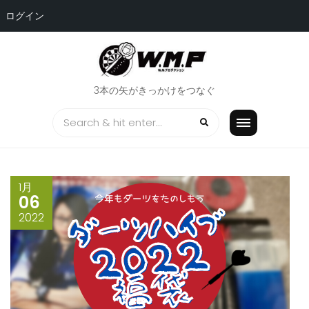
ログイン
Skip
to
content
3本の矢がきっかけをつなぐ
1月
06
2022