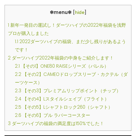
❇︎menu❇︎
[
hide
]
1
新年一発目の運試し！ダーツハイブの2022年福袋を浅野
プロが購入しました
1.1
2022ダーツハイブの福袋、まだ少し残りがあるよう
です！
2
ダーツハイブ2022年福袋の中身をご紹介します！
2.1
【その1】ONE80 RAISEシリーズ（バレル）
2.2
【その2】CAMEOドロップスリーブ・カクテル（ダ
ーツケース）
2.3
【その3】プレミアムリップポイント（チップ）
2.4
【その4】Lスタイルシェイプ（フライト）
2.5
【その5】Lシャフトロック260（シャフト）
2.6
【その6】ブル ラバーコースター
3
ダーツハイブの福袋の満足度は150%でした！